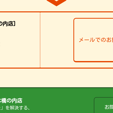
の内店]
メールでのお
！
木橋の内店
お
た」を解決する、